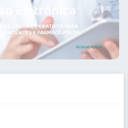
ão Eletrônica
LES, SEGURA E GRATUITA PARA
, PACIENTES E FARMACÊUTICOS.
Acesse
agora