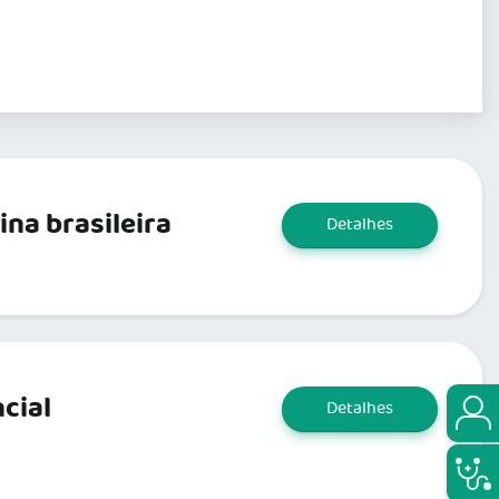
na brasileira
Detalhes
cial
Detalhes