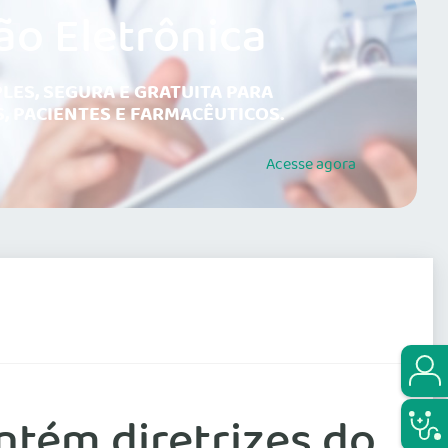
ão Eletrônica
LES, SEGURA E GRATUITA PARA
, PACIENTES E FARMACÊUTICOS.
Acesse
agora
ntém diretrizes do