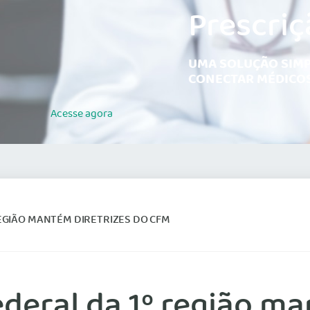
Prescriç
UMA SOLUÇÃO SIMP
CONECTAR MÉDICOS
Acesse
agora
REGIÃO MANTÉM DIRETRIZES DO CFM
ederal da 1º região ma