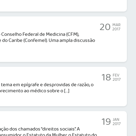
20
MAR
2017
 Conselho Federal de Medicina (CFM),
e do Caribe (Confemel). Uma ampla discussão
18
FEV
2017
ema em epígrafe e desprovidas de razão, o
arecimento ao médico sobre o […]
19
JAN
2017
ção dos chamados “direitos sociais”. A
onsumidor, o Estatuto da Mulher, o Estatuto do