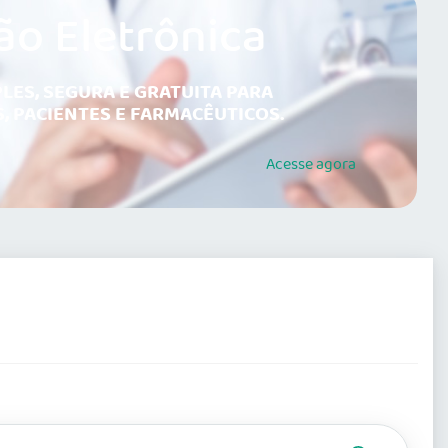
ão Eletrônica
LES, SEGURA E GRATUITA PARA
, PACIENTES E FARMACÊUTICOS.
Acesse
agora