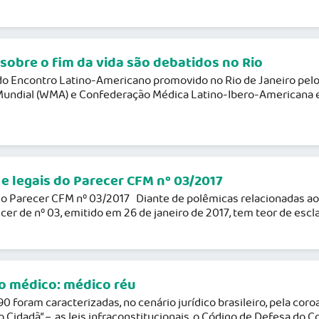
sobre o fim da vida são debatidos no Rio
do Encontro Latino-Americano promovido no Rio de Janeiro pelo
 Mundial (WMA) e Confederação Médica Latino-Ibero-Americana 
 legais do Parecer CFM nº 03/2017
arecer CFM nº 03/2017 Diante de polêmicas relacionadas ao t
er de nº 03, emitido em 26 de janeiro de 2017, tem teor de escl
to médico: médico réu
foram caracterizadas, no cenário jurídico brasileiro, pela coroa
Cidadã” –, as leis infraconstitucionais, o Código de Defesa do C