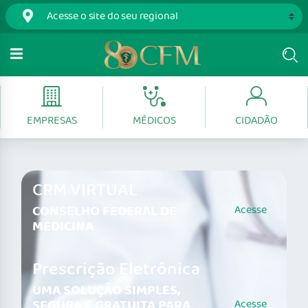
EMPRESAS
MÉDICOS
CIDADÃO
CRM VIRTUAL
CONSELHO FEDERAL DE
Acesse
MEDICINA
Prescrição Eletrônica
UMA SOLUÇÃO SIMPLES,
SEGURA E GRATUITA PARA
Acesse