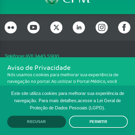
Telefone: (61) 3445 5900
Email: cfm@portalmedico.org.br
Aviso de Privacidade
SGAS 616, Conjunto D, Lote 115, L2 Sul, Brasília/DF - CEP: 70200-760 -
Nós usamos cookies para melhorar sua experiência de
CNPJ: 33.583.550/0001-30
navegação no portal. Ao utilizar o Portal Médico, você
Copyright CFM. Todos os direitos reservados.
concorda com a política de monitoramento de cookies.
Este site utiliza cookies para melhorar sua experiência de
Para ter mais informações sobre como isso é feito, acesse
MAPA DO SITE
Política de cookies
. Se você concorda, clique em ACEITO.
navegação.
Para mais detalhes,acesse a Lei Geral de
Proteção de Dados Pessoais (LGPD).
TRANSPARÊNCIA E PRESTAÇÃO DE
CONTAS
RECUSAR
PERMITIR
ACEITO