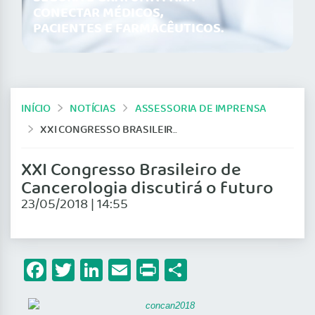
CONECTAR MÉDICOS,
PACIENTES E FARMACÊUTICOS.
INÍCIO
NOTÍCIAS
ASSESSORIA DE IMPRENSA
XXI CONGRESSO BRASILEIRO DE CANCEROLOGIA DISCUTIRÁ O FUTURO
XXI Congresso Brasileiro de
Cancerologia discutirá o futuro
23/05/2018 | 14:55
Facebook
Twitter
LinkedIn
Email
Print
Share