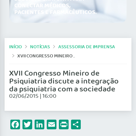
CONECTAR MÉDICOS,
PACIENTES E FARMACÊUTICOS.
INÍCIO
NOTÍCIAS
ASSESSORIA DE IMPRENSA
XVII CONGRESSO MINEIRO DE PSIQUIATRIA DISCUTE A INTEGRAÇÃO DA PSIQUIATRIA COM A SOCIEDADE
XVII Congresso Mineiro de
Psiquiatria discute a integração
da psiquiatria com a sociedade
02/06/2015 | 16:00
Facebook
Twitter
LinkedIn
Email
Print
Share