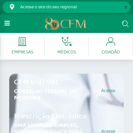
EMPRESAS
MÉDICOS
CIDADÃO
CRM VIRTUAL
CONSELHO FEDERAL DE
Acesse
MEDICINA
Prescrição Eletrônica
UMA SOLUÇÃO SIMPLES,
SEGURA E GRATUITA PARA
Acesse