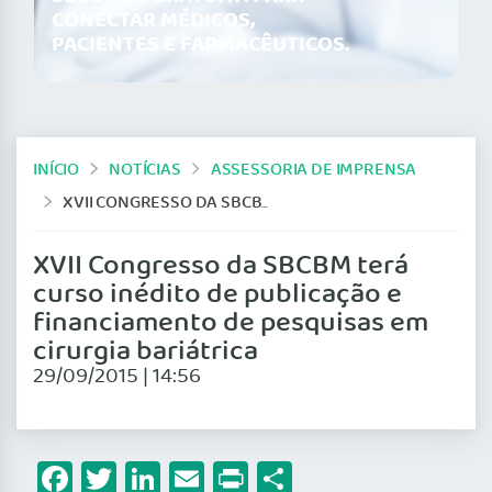
CONECTAR MÉDICOS,
PACIENTES E FARMACÊUTICOS.
INÍCIO
NOTÍCIAS
ASSESSORIA DE IMPRENSA
XVII CONGRESSO DA SBCBM TERÁ CURSO INÉDITO DE PUBLICAÇÃO E FINANCIAMENTO DE PESQUISAS EM CIRURGIA BARIÁTRICA
XVII Congresso da SBCBM terá
curso inédito de publicação e
financiamento de pesquisas em
cirurgia bariátrica
29/09/2015 | 14:56
Facebook
Twitter
LinkedIn
Email
Print
Share