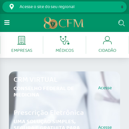
EMPRESAS
MÉDICOS
CIDADÃO
CRM VIRTUAL
CONSELHO FEDERAL DE
Acesse
MEDICINA
Prescrição Eletrônica
UMA SOLUÇÃO SIMPLES,
SEGURA E GRATUITA PARA
Acesse