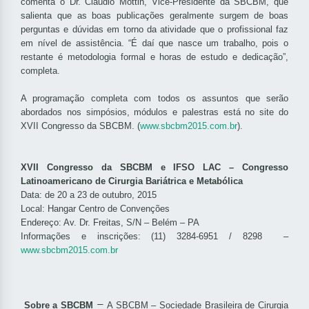
comenta o Dr. Claudio Mottin, Vice-Presidente da SBCBM, que
salienta que as boas publicações geralmente surgem de boas
perguntas e dúvidas em torno da atividade que o profissional faz
em nível de assistência. “É daí que nasce um trabalho, pois o
restante é metodologia formal e horas de estudo e dedicação”,
completa.
A programação completa com todos os assuntos que serão
abordados nos simpósios, módulos e palestras está no site do
XVII Congresso da SBCBM. (
www.sbcbm2015.com.br
).
XVII Congresso da SBCBM e IFSO LAC – Congresso
Latinoamericano de Cirurgia Bariátrica e Metabólica
Data: de 20 a 23 de outubro, 2015
Local: Hangar Centro de Convenções
Endereço: Av. Dr. Freitas, S/N – Belém – PA
Informações e inscrições: (11) 3284-6951 / 8298 –
www.sbcbm2015.com.br
–
Sobre a SBCBM
A SBCBM – Sociedade Brasileira de Cirurgia