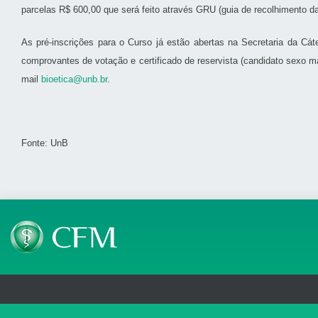
parcelas R$ 600,00 que será feito através GRU (guia de recolhimento da
As pré-inscrições para o Curso já estão abertas na Secretaria da Cáte
comprovantes de votação e certificado de reservista (candidato sexo m
mail
bioetica@unb.br
.
Fonte: UnB
Telefone: (61) 3445 5900
Email: cfm@portalmedico.o