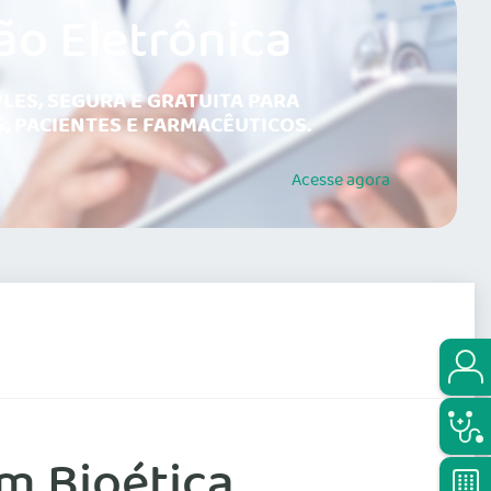
ão Eletrônica
LES, SEGURA E GRATUITA PARA
, PACIENTES E FARMACÊUTICOS.
Acesse
agora
m Bioética