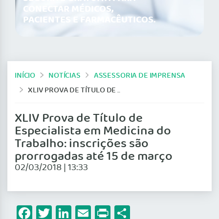
CONECTAR MÉDICOS,
PACIENTES E FARMACÊUTICOS.
INÍCIO
NOTÍCIAS
ASSESSORIA DE IMPRENSA
XLIV PROVA DE TÍTULO DE ESPECIALISTA EM MEDICINA DO TRABALHO: INSCRIÇÕES SÃO PRORROGADAS ATÉ 15 DE MARÇO
XLIV Prova de Título de
Especialista em Medicina do
Trabalho: inscrições são
prorrogadas até 15 de março
02/03/2018 | 13:33
Facebook
Twitter
LinkedIn
Email
Print
Share