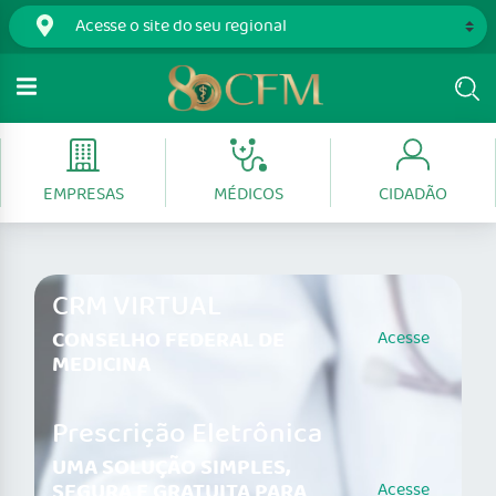
EMPRESAS
MÉDICOS
CIDADÃO
CRM VIRTUAL
CONSELHO FEDERAL DE
Acesse
MEDICINA
Prescrição Eletrônica
UMA SOLUÇÃO SIMPLES,
SEGURA E GRATUITA PARA
Acesse