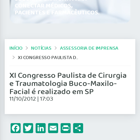
CONECTAR MÉDICOS,
PACIENTES E FARMACÊUTICOS.
INÍCIO
NOTÍCIAS
ASSESSORIA DE IMPRENSA
XI CONGRESSO PAULISTA DE CIRURGIA E TRAUMATOLOGIA BUCO-MAXILO-FACIAL É REALIZADO EM SP
XI Congresso Paulista de Cirurgia
e Traumatologia Buco-Maxilo-
Facial é realizado em SP
11/10/2012 | 17:03
Facebook
Twitter
LinkedIn
Email
Print
Share