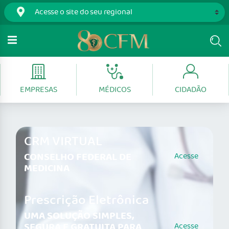
EMPRESAS
MÉDICOS
CIDADÃO
CRM VIRTUAL
CONSELHO FEDERAL DE
Acesse
MEDICINA
Prescrição Eletrônica
UMA SOLUÇÃO SIMPLES,
SEGURA E GRATUITA PARA
Acesse