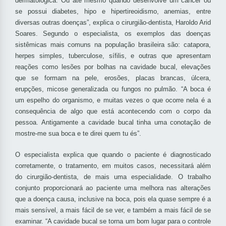
dermatológica. Ou até mesmo quando desenvolve um câncer ou
se possui diabetes, hipo e hipertireoidismo, anemias, entre
diversas outras doenças”, explica o cirurgião-dentista, Haroldo Arid
Soares. Segundo o especialista, os exemplos das doenças
sistêmicas mais comuns na população brasileira são: catapora,
herpes simples, tuberculose, sífilis, e outras que apresentam
reações como lesões por bolhas na cavidade bucal, elevações
que se formam na pele, erosões, placas brancas, úlcera,
erupções, micose generalizada ou fungos no pulmão. “A boca é
um espelho do organismo, e muitas vezes o que ocorre nela é a
consequência de algo que está acontecendo com o corpo da
pessoa. Antigamente a cavidade bucal tinha uma conotação de
mostre-me sua boca e te direi quem tu és”.
O especialista explica que quando o paciente é diagnosticado
corretamente, o tratamento, em muitos casos, necessitará além
do cirurgião-dentista, de mais uma especialidade. O trabalho
conjunto proporcionará ao paciente uma melhora nas alterações
que a doença causa, inclusive na boca, pois ela quase sempre é a
mais sensível, a mais fácil de se ver, e também a mais fácil de se
examinar. “A cavidade bucal se torna um bom lugar para o controle