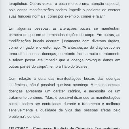
terapêutico. Outras vezes, a boca merece uma atenção especial,
pois certas manifestações podem impedir o paciente de exercer
suas funções normais, como por exemplo, comer e falar.”
Em algumas pessoas, as alterações bucais se manifestam
primeiro do que em determinadas regiões do corpo. Em outras, as
modificações bucais ocorrem juntamente com diversos órgãos,
como o fígado e o estômago. “A antecipação do diagnóstico se
torna difícil nessas doenças, entretanto facilita muito o tratamento
e talvez possa até impedir que a doença provoque danos em
outras partes do corpo”, lembra Haroldo Soares.
Com relação à cura das manifestações bucais das doenças
sistêmicas, não é possível que isso aconteça. A maioria dessas
doenças apresenta um caráter crônico, e necessita de um
tratamento contínuo. “Mas, é possível dizer que as manifestações
bucais podem ser controladas durante o tratamento e melhorar
sensivelmente a qualidade de vida das pessoas afetas pelo
problema”, conclui.
11º COPAC – Congresso Paulista de Cirurgia e Traumatologia