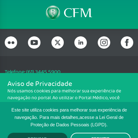
Telefone: (61) 3445 5900
Email: cfm@portalmedico.org.br
Aviso de Privacidade
SGAS 616, Conjunto D, Lote 115, L2 Sul, Brasília/DF - CEP: 70200-760 -
Nós usamos cookies para melhorar sua experiência de
CNPJ: 33.583.550/0001-30
navegação no portal. Ao utilizar o Portal Médico, você
Copyright CFM. Todos os direitos reservados.
concorda com a política de monitoramento de cookies.
Este site utiliza cookies para melhorar sua experiência de
Para ter mais informações sobre como isso é feito, acesse
MAPA DO SITE
Política de cookies
. Se você concorda, clique em ACEITO.
navegação.
Para mais detalhes,acesse a Lei Geral de
Proteção de Dados Pessoais (LGPD).
TRANSPARÊNCIA E PRESTAÇÃO DE