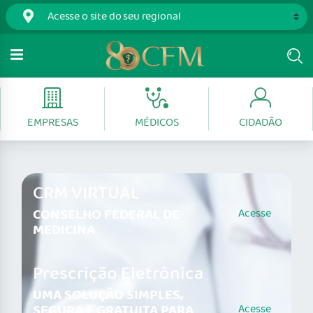
EMPRESAS
MÉDICOS
CIDADÃO
CRM VIRTUAL
CONSELHO FEDERAL DE
Acesse
MEDICINA
Prescrição Eletrônica
UMA SOLUÇÃO SIMPLES,
SEGURA E GRATUITA PARA
Acesse