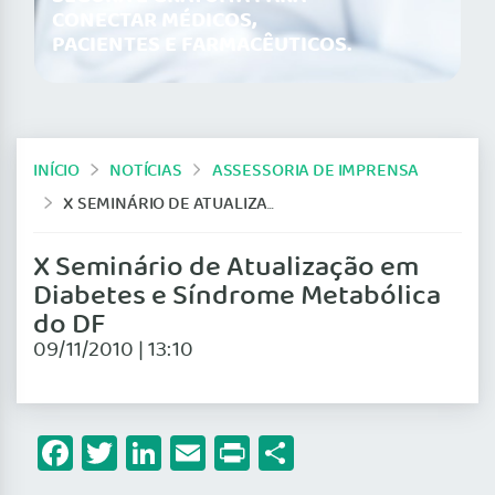
CONECTAR MÉDICOS,
PACIENTES E FARMACÊUTICOS.
INÍCIO
NOTÍCIAS
ASSESSORIA DE IMPRENSA
X SEMINÁRIO DE ATUALIZAÇÃO EM DIABETES E SÍNDROME METABÓLICA DO DF
X Seminário de Atualização em
Diabetes e Síndrome Metabólica
do DF
09/11/2010 | 13:10
Facebook
Twitter
LinkedIn
Email
Print
Share