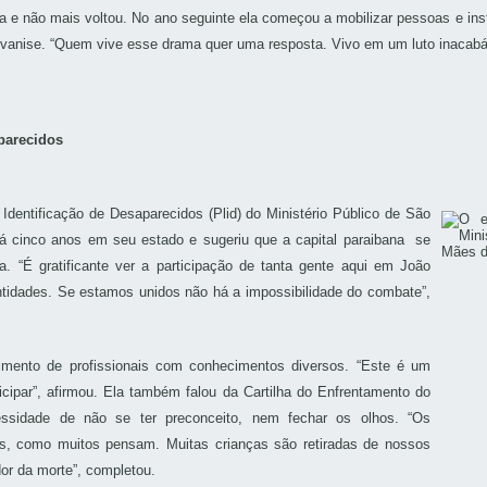
e não mais voltou. No ano seguinte ela começou a mobilizar pessoas e insti
Ivanise. “Quem vive esse drama quer uma resposta. Vivo em um luto inacabáve
aparecidos
dentificação de Desaparecidos (Plid) do Ministério Público de São
há cinco anos em seu estado e sugeriu que a capital paraibana se
. “É gratificante ver a participação de tanta gente aqui em João
tidades. Se estamos unidos não há a impossibilidade do combate”,
vimento de profissionais com conhecimentos diversos. “Este é um
par”, afirmou. Ela também falou da Cartilha do Enfrentamento do
sidade de não se ter preconceito, nem fechar os olhos. “Os
s, como muitos pensam. Muitas crianças são retiradas de nossos
dor da morte”, completou.