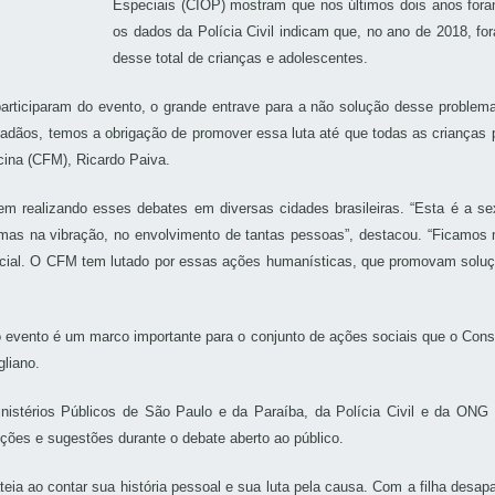
Especiais (CIOP) mostram que nos últimos dois anos fora
os dados da Polícia Civil indicam que, no ano de 2018, 
desse total de crianças e adolescentes.
participaram do evento, o grande entrave para a não solução desse problem
adãos, temos a obrigação de promover essa luta até que todas as crianças
cina (CFM), Ricardo Paiva.
m realizando esses debates em diversas cidades brasileiras. “Esta é a se
as na vibração, no envolvimento de tantas pessoas”, destacou. “Ficamos mu
ocial. O CFM tem lutado por essas ações humanísticas, que promovam soluçõ
vento é um marco importante para o conjunto de ações sociais que o Conse
liano.
stérios Públicos de São Paulo e da Paraíba, da Polícia Civil e da ONG M
ões e sugestões durante o debate aberto ao público.
a ao contar sua história pessoal e sua luta pela causa. Com a filha desapar