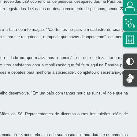
m recebidas 529 ocorrências de pessoas desaparecidas na Paraíba. Já
foram registrados 178 casos de desaparecimento de pessoas, sendo 23%
a é a falta de informação. “Não temos no país um cadastro de crianças
 possam ser resgatadas, e impedir que novas desapareçam”, destacou o
xta cidade em que realizamos o seminário e, com certeza, foi o maior
itos satisfeitos com a mobilização que foi feita aqui na Paraíba para
es e debates para melhorar a sociedade”, completou o secretário-geral
lho desenvolve. “Em um país com tantas notícias ruins, vi hoje que há
ães da Sé. Representantes de diversas outras instituições, além de
ecida há 23 anos, ela falou de sua busca solitária durante os primeiros