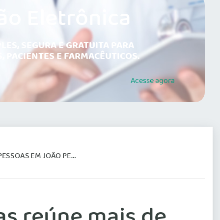
ão Eletrônica
LES, SEGURA E GRATUITA PARA
, PACIENTES E FARMACÊUTICOS.
Acesse
agora
 EM JOÃO PESSOA (PB)
as reúne mais de