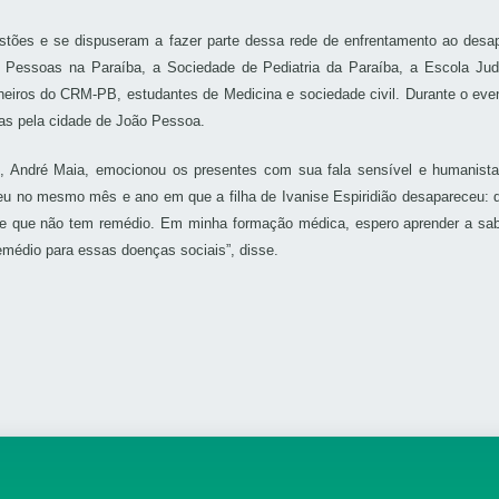
stões e se dispuseram a fazer parte dessa rede de enfrentamento ao desap
essoas na Paraíba, a Sociedade de Pediatria da Paraíba, a Escola Judiciá
eiros do CRM-PB, estudantes de Medicina e sociedade civil. Durante o eve
as pela cidade de João Pessoa.
 André Maia, emocionou os presentes com sua fala sensível e humanista 
eu no mesmo mês e ano em que a filha de Ivanise Espiridião desapareceu:
l e que não tem remédio. Em minha formação médica, espero aprender a sa
emédio para essas doenças sociais”, disse.