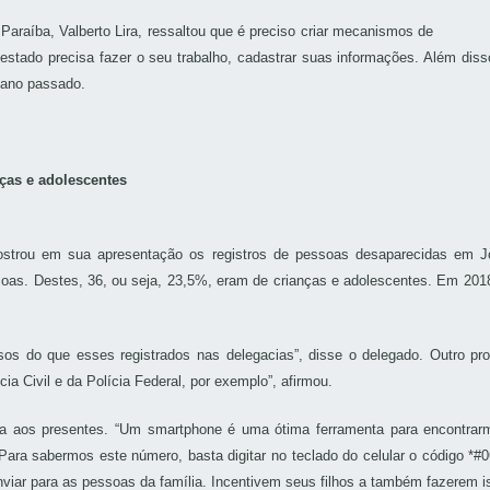
 Paraíba, Valberto Lira, ressaltou que é preciso criar mecanismos de
stado precisa fazer o seu trabalho, cadastrar suas informações. Além dis
 ano passado.
ças e adolescentes
mostrou em sua apresentação os registros de pessoas desaparecidas em 
soas. Destes, 36, ou seja, 23,5%, eram de crianças e adolescentes. Em 2
s do que esses registrados nas delegacias”, disse o delegado. Outro pro
ia Civil e da Polícia Federal, por exemplo”, afirmou.
ça aos presentes. “Um smartphone é uma ótima ferramenta para encontra
 Para sabermos este número, basta digitar no teclado do celular o código *
nviar para as pessoas da família. Incentivem seus filhos a também fazerem i