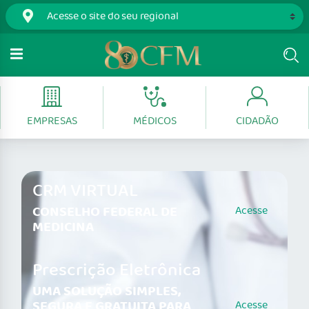
EMPRESAS
MÉDICOS
CIDADÃO
CRM VIRTUAL
CONSELHO FEDERAL DE
Acesse
MEDICINA
Prescrição Eletrônica
UMA SOLUÇÃO SIMPLES,
SEGURA E GRATUITA PARA
Acesse