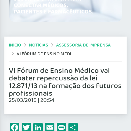
CONECTAR MÉDICOS,
PACIENTES E FARMACÊUTICOS.
INÍCIO
NOTÍCIAS
ASSESSORIA DE IMPRENSA
VI FÓRUM DE ENSINO MÉDICO VAI DEBATER REPERCUSSÃO DA LEI 12.871/13 NA FORMAÇÃO DOS FUTUROS PROFISSIONAIS
VI Fórum de Ensino Médico vai
debater repercussão da lei
12.871/13 na formação dos futuros
profissionais
25/03/2015 | 20:54
Facebook
Twitter
LinkedIn
Email
Print
Share