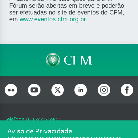
Fórum serão abertas em breve e poderão
ser efetuadas no site de eventos do CFM,
em
www.eventos.cfm.org.br
.
Telefone: (61) 3445 5900
Email: cfm@portalmedico.org.br
Aviso de Privacidade
SGAS 616, Conjunto D, Lote 115, L2 Sul, Brasília/DF - CEP: 70200-760 -