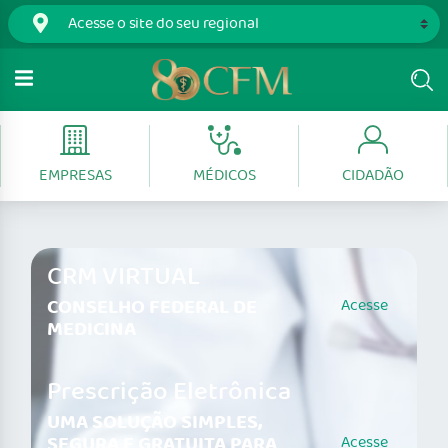
EMPRESAS
MÉDICOS
CIDADÃO
CRM VIRTUAL
CONSELHO FEDERAL DE
Acesse
MEDICINA
Prescrição Eletrônica
UMA SOLUÇÃO SIMPLES,
SEGURA E GRATUITA PARA
Acesse