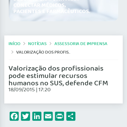
CONECTAR MÉDICOS,
PACIENTES E FARMACÊUTICOS.
INÍCIO
NOTÍCIAS
ASSESSORIA DE IMPRENSA
VALORIZAÇÃO DOS PROFISSIONAIS PODE ESTIMULAR RECURSOS HUMANOS NO SUS, DEFENDE CFM
Valorização dos profissionais
pode estimular recursos
humanos no SUS, defende CFM
18/09/2015 | 17:20
Facebook
Twitter
LinkedIn
Email
Print
Share