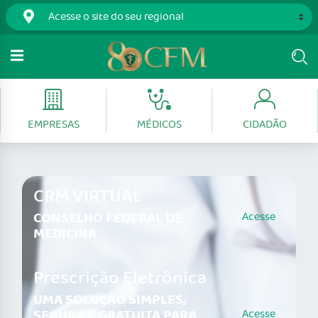
EMPRESAS
MÉDICOS
CIDADÃO
CRM VIRTUAL
CONSELHO FEDERAL DE
Acesse
MEDICINA
Prescrição Eletrônica
UMA SOLUÇÃO SIMPLES,
SEGURA E GRATUITA PARA
Acesse