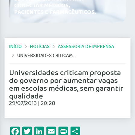
CONECTAR MÉDICOS,
PACIENTES E FARMACÊUTICOS.
INÍCIO
NOTÍCIAS
ASSESSORIA DE IMPRENSA
UNIVERSIDADES CRITICAM PROPOSTA DO GOVERNO POR AUMENTAR VAGAS EM ESCOLAS MÉDICAS, SEM GARANTIR QUALIDADE
Universidades criticam proposta
do governo por aumentar vagas
em escolas médicas, sem garantir
qualidade
29/07/2013 | 20:28
Facebook
Twitter
LinkedIn
Email
Print
Share