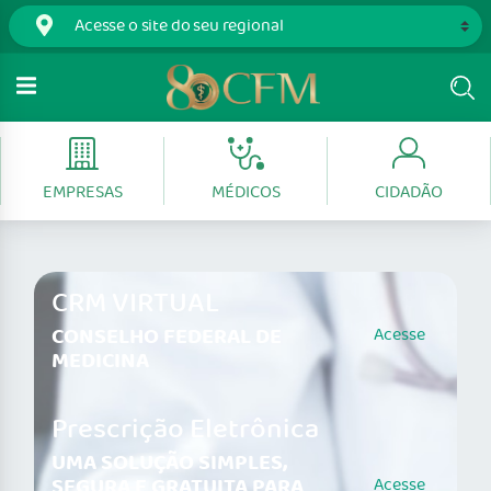
EMPRESAS
MÉDICOS
CIDADÃO
CRM VIRTUAL
CONSELHO FEDERAL DE
Acesse
MEDICINA
Prescrição Eletrônica
UMA SOLUÇÃO SIMPLES,
SEGURA E GRATUITA PARA
Acesse