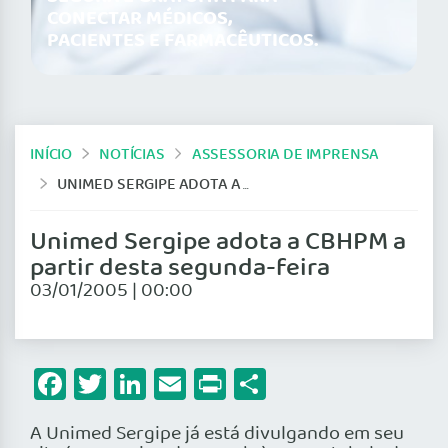
CONECTAR MÉDICOS,
PACIENTES E FARMACÊUTICOS.
INÍCIO
NOTÍCIAS
ASSESSORIA DE IMPRENSA
UNIMED SERGIPE ADOTA A CBHPM A PARTIR DESTA SEGUNDA-FEIRA
Unimed Sergipe adota a CBHPM a
partir desta segunda-feira
03/01/2005 | 00:00
Facebook
Twitter
LinkedIn
Email
Print
Share
A Unimed Sergipe já está divulgando em seu