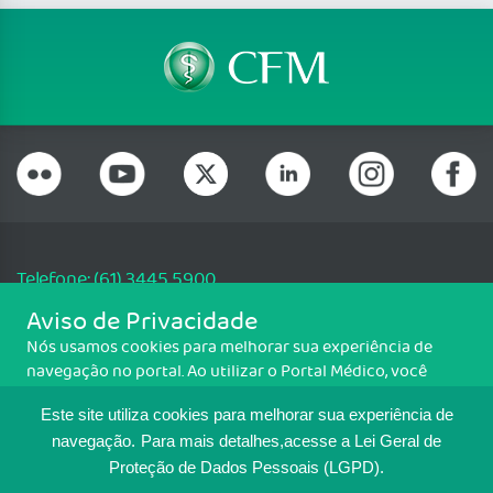
Telefone: (61) 3445 5900
Email: cfm@portalmedico.org.br
Aviso de Privacidade
SGAS 616, Conjunto D, Lote 115, L2 Sul, Brasília/DF - CEP: 70200-760 -
Nós usamos cookies para melhorar sua experiência de
CNPJ: 33.583.550/0001-30
navegação no portal. Ao utilizar o Portal Médico, você
Copyright CFM. Todos os direitos reservados.
concorda com a política de monitoramento de cookies.
Este site utiliza cookies para melhorar sua experiência de
Para ter mais informações sobre como isso é feito, acesse
MAPA DO SITE
Política de cookies
. Se você concorda, clique em ACEITO.
navegação.
Para mais detalhes,acesse a Lei Geral de
Proteção de Dados Pessoais (LGPD).