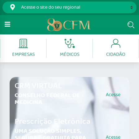
EMPRESAS
MÉDICOS
CIDADÃO
CRM VIRTUAL
CONSELHO FEDERAL DE
Acesse
MEDICINA
Prescrição Eletrônica
UMA SOLUÇÃO SIMPLES,
SEGURA E GRATUITA PARA
Acesse