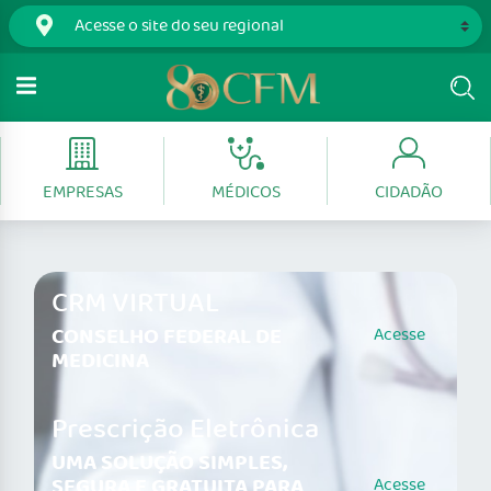
EMPRESAS
MÉDICOS
CIDADÃO
CRM VIRTUAL
CONSELHO FEDERAL DE
Acesse
MEDICINA
Prescrição Eletrônica
UMA SOLUÇÃO SIMPLES,
SEGURA E GRATUITA PARA
Acesse