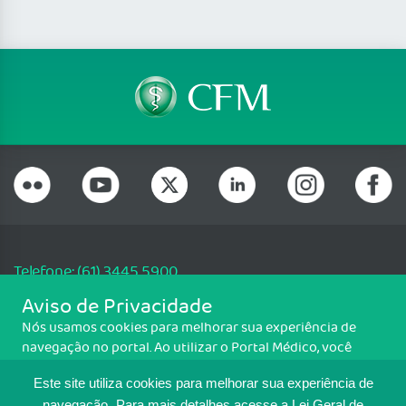
Telefone: (61) 3445 5900
Email: cfm@portalmedico.org.br
Aviso de Privacidade
SGAS 616, Conjunto D, Lote 115, L2 Sul, Brasília/DF - CEP: 70200-760 -
Nós usamos cookies para melhorar sua experiência de
CNPJ: 33.583.550/0001-30
navegação no portal. Ao utilizar o Portal Médico, você
Copyright CFM. Todos os direitos reservados.
concorda com a política de monitoramento de cookies.
Este site utiliza cookies para melhorar sua experiência de
Para ter mais informações sobre como isso é feito, acesse
navegação.
Para mais detalhes,acesse a Lei Geral de