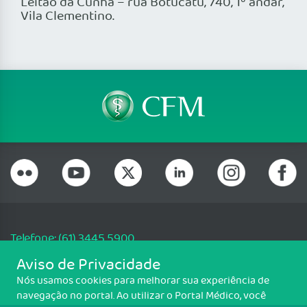
Leitão da Cunha – rua Botucatu, 740, 1º andar,
Vila Clementino.
Telefone: (61) 3445 5900
Email: cfm@portalmedico.org.br
Aviso de Privacidade
SGAS 616, Conjunto D, Lote 115, L2 Sul, Brasília/DF - CEP: 70200-760 -
Nós usamos cookies para melhorar sua experiência de
CNPJ: 33.583.550/0001-30
navegação no portal. Ao utilizar o Portal Médico, você