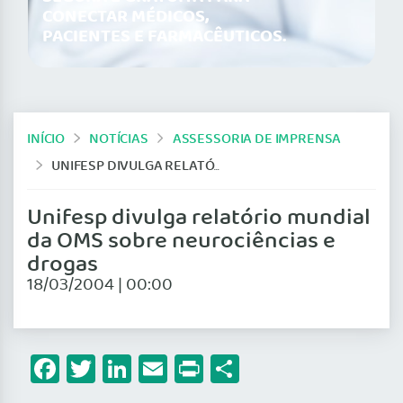
CONECTAR MÉDICOS,
PACIENTES E FARMACÊUTICOS.
INÍCIO
NOTÍCIAS
ASSESSORIA DE IMPRENSA
UNIFESP DIVULGA RELATÓRIO MUNDIAL DA OMS SOBRE NEUROCIÊNCIAS E DROGAS
Unifesp divulga relatório mundial
da OMS sobre neurociências e
drogas
18/03/2004 | 00:00
Facebook
Twitter
LinkedIn
Email
Print
Share