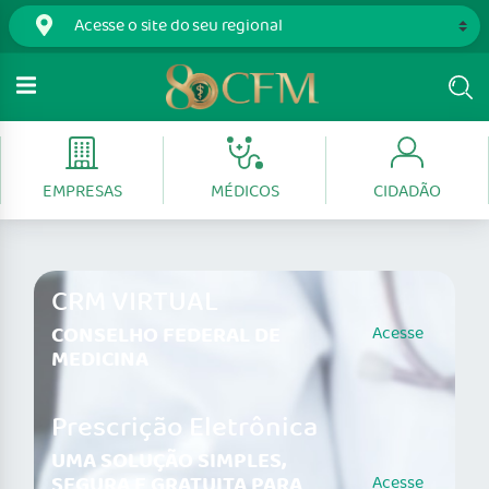
EMPRESAS
MÉDICOS
CIDADÃO
CRM VIRTUAL
CONSELHO FEDERAL DE
Acesse
MEDICINA
Prescrição Eletrônica
UMA SOLUÇÃO SIMPLES,
SEGURA E GRATUITA PARA
Acesse