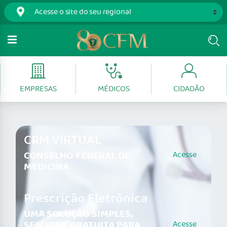
EMPRESAS
MÉDICOS
CIDADÃO
CRM VIRTUAL
CONSELHO FEDERAL DE
Acesse
MEDICINA
Prescrição Eletrônica
UMA SOLUÇÃO SIMPLES,
SEGURA E GRATUITA PARA
Acesse