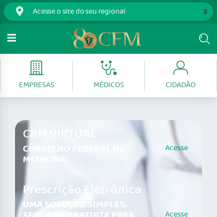
EMPRESAS
MÉDICOS
CIDADÃO
CRM VIRTUAL
CONSELHO FEDERAL DE
Acesse
MEDICINA
Prescrição Eletrônica
UMA SOLUÇÃO SIMPLES,
SEGURA E GRATUITA PARA
Acesse