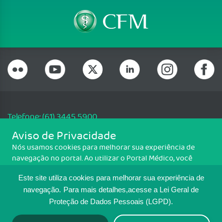
Telefone: (61) 3445 5900
Email: cfm@portalmedico.org.br
Aviso de Privacidade
SGAS 616, Conjunto D, Lote 115, L2 Sul, Brasília/DF - CEP: 70200-760 -
Nós usamos cookies para melhorar sua experiência de
CNPJ: 33.583.550/0001-30
navegação no portal. Ao utilizar o Portal Médico, você
Copyright CFM. Todos os direitos reservados.
concorda com a política de monitoramento de cookies.
Este site utiliza cookies para melhorar sua experiência de
Para ter mais informações sobre como isso é feito, acesse
MAPA DO SITE
Política de cookies
. Se você concorda, clique em ACEITO.
navegação.
Para mais detalhes,acesse a Lei Geral de
Proteção de Dados Pessoais (LGPD).
TRANSPARÊNCIA E PRESTAÇÃO DE