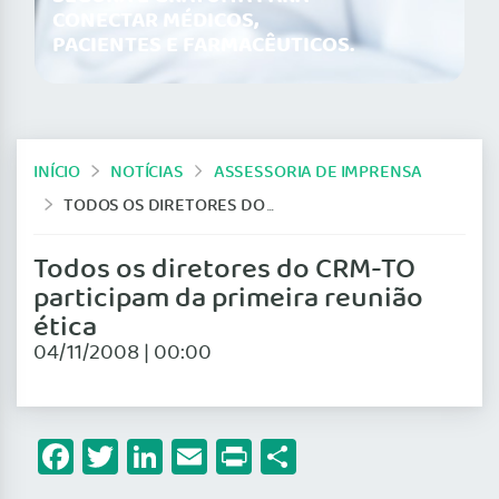
CONECTAR MÉDICOS,
PACIENTES E FARMACÊUTICOS.
INÍCIO
NOTÍCIAS
ASSESSORIA DE IMPRENSA
TODOS OS DIRETORES DO CRM-TO PARTICIPAM DA PRIMEIRA REUNIÃO ÉTICA
Todos os diretores do CRM-TO
participam da primeira reunião
ética
04/11/2008 | 00:00
Facebook
Twitter
LinkedIn
Email
Print
Share