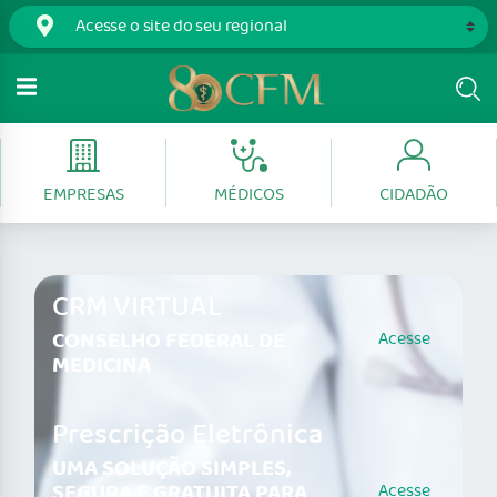
EMPRESAS
MÉDICOS
CIDADÃO
CRM VIRTUAL
CONSELHO FEDERAL DE
Acesse
MEDICINA
Prescrição Eletrônica
UMA SOLUÇÃO SIMPLES,
SEGURA E GRATUITA PARA
Acesse