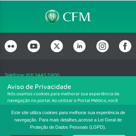
Telefone: (61) 3445 5900
Email: cfm@portalmedico.org.br
Aviso de Privacidade
SGAS 616, Conjunto D, Lote 115, L2 Sul, Brasília/DF - CEP: 70200-760 -
Nós usamos cookies para melhorar sua experiência de
CNPJ: 33.583.550/0001-30
navegação no portal. Ao utilizar o Portal Médico, você
Copyright CFM. Todos os direitos reservados.
concorda com a política de monitoramento de cookies.
Este site utiliza cookies para melhorar sua experiência de
Para ter mais informações sobre como isso é feito, acesse
MAPA DO SITE
Política de cookies
. Se você concorda, clique em ACEITO.
navegação.
Para mais detalhes,acesse a Lei Geral de
Proteção de Dados Pessoais (LGPD).