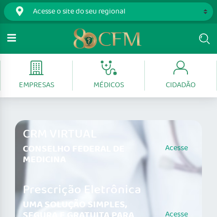
EMPRESAS
MÉDICOS
CIDADÃO
CRM VIRTUAL
CONSELHO FEDERAL DE
Acesse
MEDICINA
Prescrição Eletrônica
UMA SOLUÇÃO SIMPLES,
SEGURA E GRATUITA PARA
Acesse