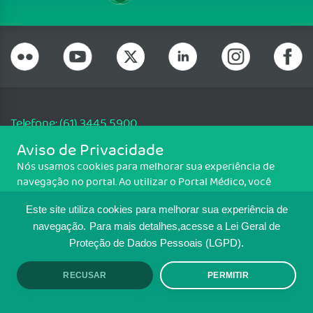
Telefone: (61) 3445 5900
Email: cfm@portalmedico.org.br
Aviso de Privacidade
SGAS 616, Conjunto D, Lote 115, L2 Sul, Brasília/DF - CEP: 70200-760 -
Nós usamos cookies para melhorar sua experiência de
CNPJ: 33.583.550/0001-30
navegação no portal. Ao utilizar o Portal Médico, você
Copyright CFM. Todos os direitos reservados.
concorda com a política de monitoramento de cookies.
Este site utiliza cookies para melhorar sua experiência de
Para ter mais informações sobre como isso é feito, acesse
MAPA DO SITE
Política de cookies
. Se você concorda, clique em ACEITO.
navegação.
Para mais detalhes,acesse a Lei Geral de
Proteção de Dados Pessoais (LGPD).
TRANSPARÊNCIA E PRESTAÇÃO DE
CONTAS
RECUSAR
PERMITIR
ACEITO