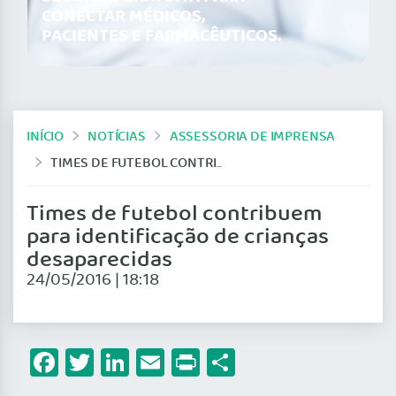
CONECTAR MÉDICOS,
PACIENTES E FARMACÊUTICOS.
INÍCIO
NOTÍCIAS
ASSESSORIA DE IMPRENSA
TIMES DE FUTEBOL CONTRIBUEM PARA IDENTIFICAÇÃO DE CRIANÇAS DESAPARECIDAS
Times de futebol contribuem
para identificação de crianças
desaparecidas
24/05/2016 | 18:18
Facebook
Twitter
LinkedIn
Email
Print
Share