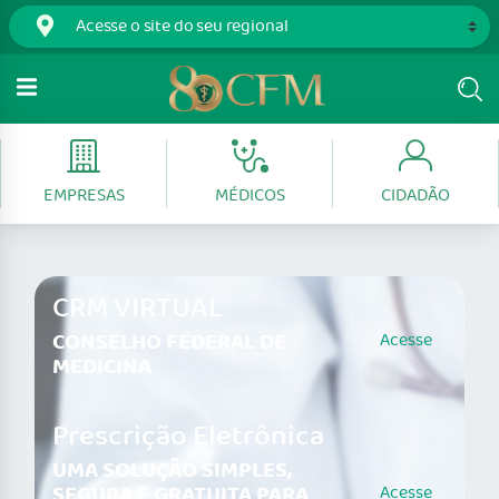
EMPRESAS
MÉDICOS
CIDADÃO
CRM VIRTUAL
CONSELHO FEDERAL DE
Acesse
MEDICINA
Prescrição Eletrônica
UMA SOLUÇÃO SIMPLES,
SEGURA E GRATUITA PARA
Acesse