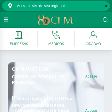
EMPRESAS
MÉDICOS
CIDADÃO
CRM VIRTUAL
CONSELHO FEDERAL DE
Acesse
MEDICINA
Prescrição Eletrônica
UMA SOLUÇÃO SIMPLES,
SEGURA E GRATUITA PARA
Acesse