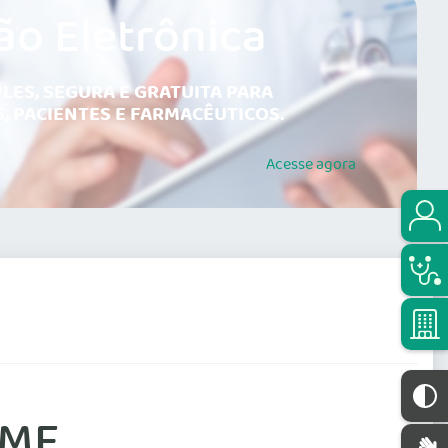
ão Eletrônica
LES, SEGURA E GRATUITA PARA
, PACIENTES E FARMACÊUTICOS.
Acesse
agora
PMF