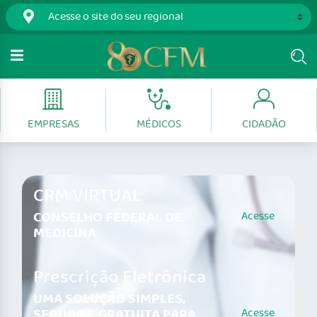
EMPRESAS
MÉDICOS
CIDADÃO
CRM VIRTUAL
CONSELHO FEDERAL DE
Acesse
MEDICINA
Prescrição Eletrônica
UMA SOLUÇÃO SIMPLES,
SEGURA E GRATUITA PARA
Acesse