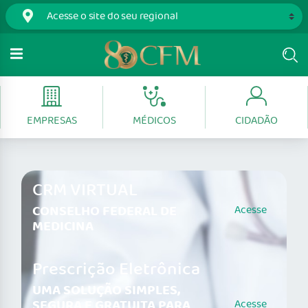
EMPRESAS
MÉDICOS
CIDADÃO
CRM VIRTUAL
CONSELHO FEDERAL DE
Acesse
MEDICINA
Prescrição Eletrônica
UMA SOLUÇÃO SIMPLES,
SEGURA E GRATUITA PARA
Acesse