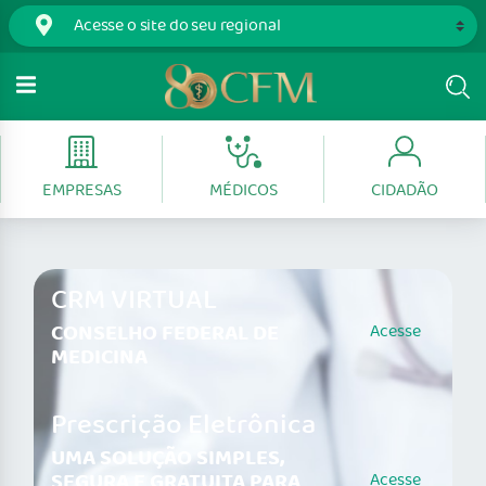
EMPRESAS
MÉDICOS
CIDADÃO
CRM VIRTUAL
CONSELHO FEDERAL DE
Acesse
MEDICINA
Prescrição Eletrônica
UMA SOLUÇÃO SIMPLES,
SEGURA E GRATUITA PARA
Acesse