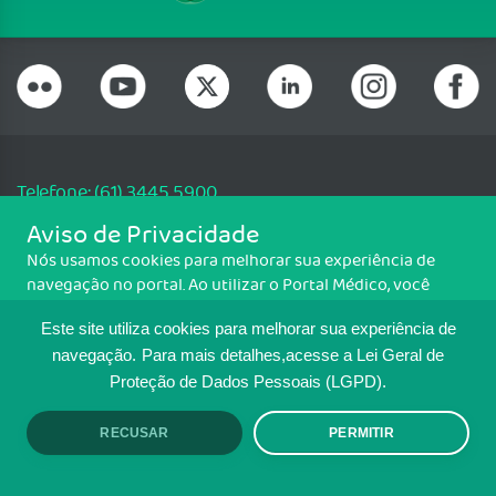
Telefone: (61) 3445 5900
Email: cfm@portalmedico.org.br
Aviso de Privacidade
SGAS 616, Conjunto D, Lote 115, L2 Sul, Brasília/DF - CEP: 70200-760 -
Nós usamos cookies para melhorar sua experiência de
CNPJ: 33.583.550/0001-30
navegação no portal. Ao utilizar o Portal Médico, você
Copyright CFM. Todos os direitos reservados.
concorda com a política de monitoramento de cookies.
Este site utiliza cookies para melhorar sua experiência de
Para ter mais informações sobre como isso é feito, acesse
MAPA DO SITE
Política de cookies
. Se você concorda, clique em ACEITO.
navegação.
Para mais detalhes,acesse a Lei Geral de
Proteção de Dados Pessoais (LGPD).
TRANSPARÊNCIA E PRESTAÇÃO DE
CONTAS
RECUSAR
PERMITIR
ACEITO