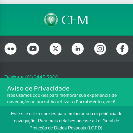
Telefone: (61) 3445 5900
Email: cfm@portalmedico.org.br
Aviso de Privacidade
SGAS 616, Conjunto D, Lote 115, L2 Sul, Brasília/DF - CEP: 70200-760 -
Nós usamos cookies para melhorar sua experiência de
CNPJ: 33.583.550/0001-30
navegação no portal. Ao utilizar o Portal Médico, você
Copyright CFM. Todos os direitos reservados.
concorda com a política de monitoramento de cookies.
Este site utiliza cookies para melhorar sua experiência de
Para ter mais informações sobre como isso é feito, acesse
MAPA DO SITE
Política de cookies
. Se você concorda, clique em ACEITO.
navegação.
Para mais detalhes,acesse a Lei Geral de
Proteção de Dados Pessoais (LGPD).