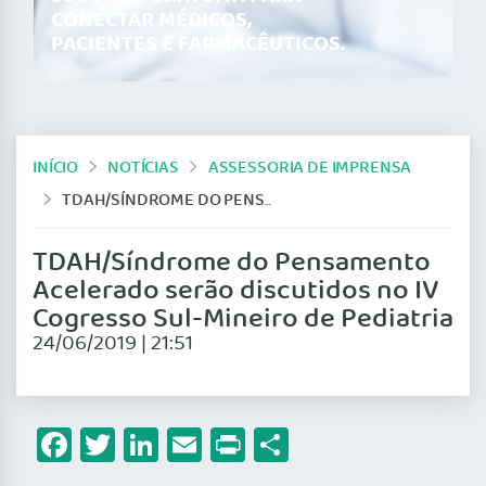
CONECTAR MÉDICOS,
PACIENTES E FARMACÊUTICOS.
INÍCIO
NOTÍCIAS
ASSESSORIA DE IMPRENSA
TDAH/SÍNDROME DO PENSAMENTO ACELERADO SERÃO DISCUTIDOS NO IV COGRESSO SUL-MINEIRO DE PEDIATRIA
TDAH/Síndrome do Pensamento
Acelerado serão discutidos no IV
Cogresso Sul-Mineiro de Pediatria
24/06/2019 | 21:51
Facebook
Twitter
LinkedIn
Email
Print
Share