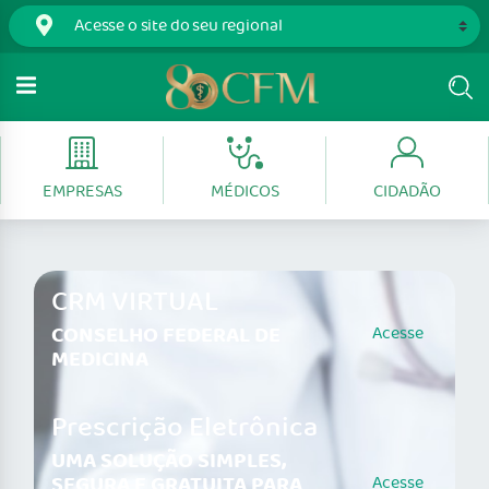
EMPRESAS
MÉDICOS
CIDADÃO
CRM VIRTUAL
CONSELHO FEDERAL DE
Acesse
MEDICINA
Prescrição Eletrônica
UMA SOLUÇÃO SIMPLES,
SEGURA E GRATUITA PARA
Acesse