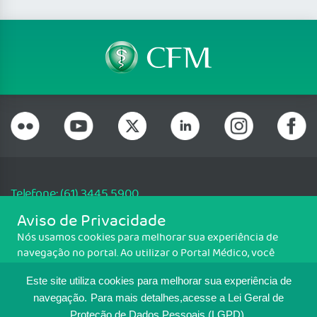
Telefone: (61) 3445 5900
Email: cfm@portalmedico.org.br
Aviso de Privacidade
SGAS 616, Conjunto D, Lote 115, L2 Sul, Brasília/DF - CEP: 70200-760 -
Nós usamos cookies para melhorar sua experiência de
CNPJ: 33.583.550/0001-30
navegação no portal. Ao utilizar o Portal Médico, você
Copyright CFM. Todos os direitos reservados.
concorda com a política de monitoramento de cookies.
Este site utiliza cookies para melhorar sua experiência de
Para ter mais informações sobre como isso é feito, acesse
MAPA DO SITE
Política de cookies
. Se você concorda, clique em ACEITO.
navegação.
Para mais detalhes,acesse a Lei Geral de
Proteção de Dados Pessoais (LGPD).