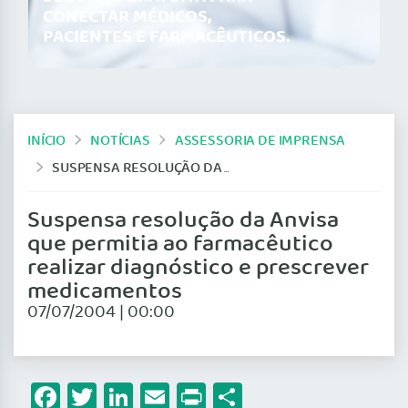
CONECTAR MÉDICOS,
PACIENTES E FARMACÊUTICOS.
INÍCIO
NOTÍCIAS
ASSESSORIA DE IMPRENSA
SUSPENSA RESOLUÇÃO DA ANVISA QUE PERMITIA AO FARMACÊUTICO REALIZAR DIAGNÓSTICO E PRESCREVER MEDICAMENTOS
Suspensa resolução da Anvisa
que permitia ao farmacêutico
realizar diagnóstico e prescrever
medicamentos
07/07/2004 | 00:00
Facebook
Twitter
LinkedIn
Email
Print
Share