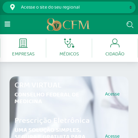
EMPRESAS
MÉDICOS
CIDADÃO
CRM VIRTUAL
CONSELHO FEDERAL DE
Acesse
MEDICINA
Prescrição Eletrônica
UMA SOLUÇÃO SIMPLES,
SEGURA E GRATUITA PARA
Acesse