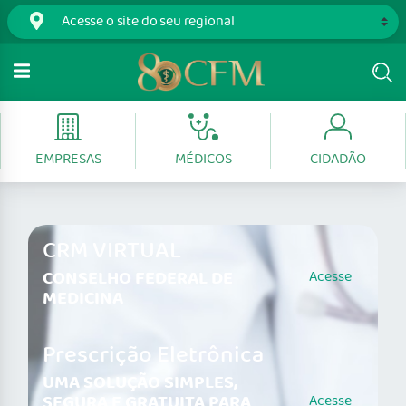
EMPRESAS
MÉDICOS
CIDADÃO
CRM VIRTUAL
CONSELHO FEDERAL DE
Acesse
MEDICINA
Prescrição Eletrônica
UMA SOLUÇÃO SIMPLES,
SEGURA E GRATUITA PARA
Acesse