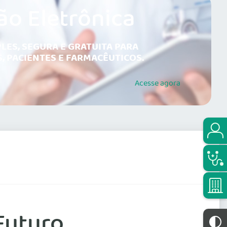
ão Eletrônica
LES, SEGURA E GRATUITA PARA
, PACIENTES E FARMACÊUTICOS.
Acesse
agora
Futuro