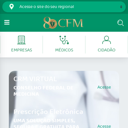
EMPRESAS
MÉDICOS
CIDADÃO
CRM VIRTUAL
CONSELHO FEDERAL DE
Acesse
MEDICINA
Prescrição Eletrônica
UMA SOLUÇÃO SIMPLES,
SEGURA E GRATUITA PARA
Acesse