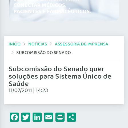
CONECTAR MÉDICOS,
PACIENTES E FARMACÊUTICOS.
INÍCIO
NOTÍCIAS
ASSESSORIA DE IMPRENSA
SUBCOMISSÃO DO SENADO QUER SOLUÇÕES PARA SISTEMA ÚNICO DE SAÚDE
Subcomissão do Senado quer
soluções para Sistema Único de
Saúde
11/07/2011 | 14:23
Facebook
Twitter
LinkedIn
Email
Print
Share