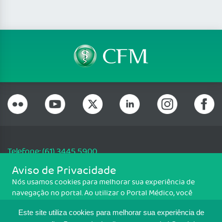
Telefone: (61) 3445 5900
Email: cfm@portalmedico.org.br
Aviso de Privacidade
SGAS 616, Conjunto D, Lote 115, L2 Sul, Brasília/DF - CEP: 70200-760 -
Nós usamos cookies para melhorar sua experiência de
CNPJ: 33.583.550/0001-30
navegação no portal. Ao utilizar o Portal Médico, você
Copyright CFM. Todos os direitos reservados.
concorda com a política de monitoramento de cookies.
Este site utiliza cookies para melhorar sua experiência de
Para ter mais informações sobre como isso é feito, acesse