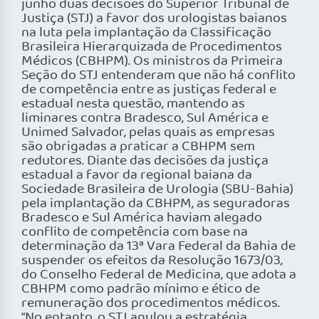
junho duas decisões do Superior Tribunal de
Justiça (STJ) a favor dos urologistas baianos
na luta pela implantação da Classificação
Brasileira Hierarquizada de Procedimentos
Médicos (CBHPM). Os ministros da Primeira
Seção do STJ entenderam que não há conflito
de competência entre as justiças federal e
estadual nesta questão, mantendo as
liminares contra Bradesco, Sul América e
Unimed Salvador, pelas quais as empresas
são obrigadas a praticar a CBHPM sem
redutores. Diante das decisões da justiça
estadual a favor da regional baiana da
Sociedade Brasileira de Urologia (SBU-Bahia)
pela implantação da CBHPM, as seguradoras
Bradesco e Sul América haviam alegado
conflito de competência com base na
determinação da 13ª Vara Federal da Bahia de
suspender os efeitos da Resolução 1673/03,
do Conselho Federal de Medicina, que adota a
CBHPM como padrão mínimo e ético de
remuneração dos procedimentos médicos.
“No entanto, o STJ anulou a estratégia