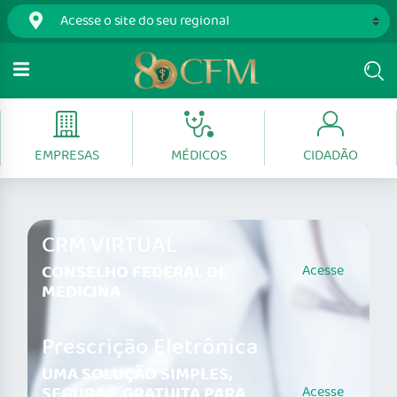
EMPRESAS
MÉDICOS
CIDADÃO
CRM VIRTUAL
CONSELHO FEDERAL DE
Acesse
MEDICINA
Prescrição Eletrônica
UMA SOLUÇÃO SIMPLES,
SEGURA E GRATUITA PARA
Acesse