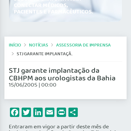
CONECTAR MÉDICOS,
PACIENTES E FARMACÊUTICOS.
INÍCIO
NOTÍCIAS
ASSESSORIA DE IMPRENSA
STJ GARANTE IMPLANTAÇÃO DA CBHPM AOS UROLOGISTAS DA BAHIA
STJ garante implantação da
CBHPM aos urologistas da Bahia
15/06/2005 | 00:00
Facebook
Twitter
LinkedIn
Email
Print
Share
Entraram em vigor a partir deste mês de