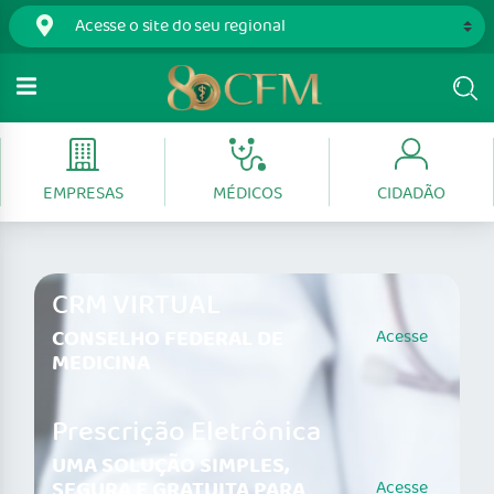
EMPRESAS
MÉDICOS
CIDADÃO
CRM VIRTUAL
CONSELHO FEDERAL DE
Acesse
MEDICINA
Prescrição Eletrônica
UMA SOLUÇÃO SIMPLES,
SEGURA E GRATUITA PARA
Acesse