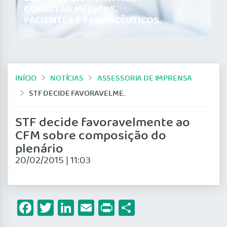
CONECTAR MÉDICOS,
PACIENTES E FARMACÊUTICOS.
INÍCIO
NOTÍCIAS
ASSESSORIA DE IMPRENSA
STF DECIDE FAVORAVELMENTE AO CFM SOBRE COMPOSIÇÃO DO PLENÁRIO
STF decide favoravelmente ao
CFM sobre composição do
plenário
20/02/2015 | 11:03
Facebook
Twitter
LinkedIn
Email
Print
Share