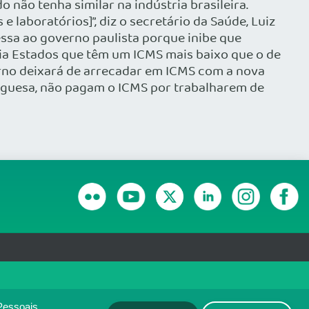
 não tenha similar na indústria brasileira.
aboratórios]”, diz o secretário da Saúde, Luiz
essa ao governo paulista porque inibe que
via Estados que têm um ICMS mais baixo que o de
erno deixará de arrecadar em ICMS com a nova
rtuguesa, não pagam o ICMS por trabalharem de
RANSPARÊNCIA E PRESTAÇÃO DE CONTAS
olítica de monitoramento de
ACEITO
Pessoais