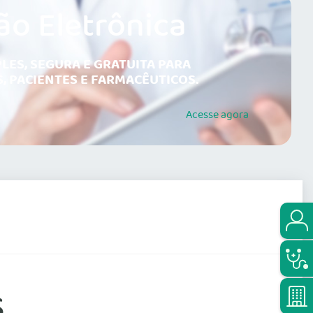
ão Eletrônica
LES, SEGURA E GRATUITA PARA
, PACIENTES E FARMACÊUTICOS.
Acesse
agora
S