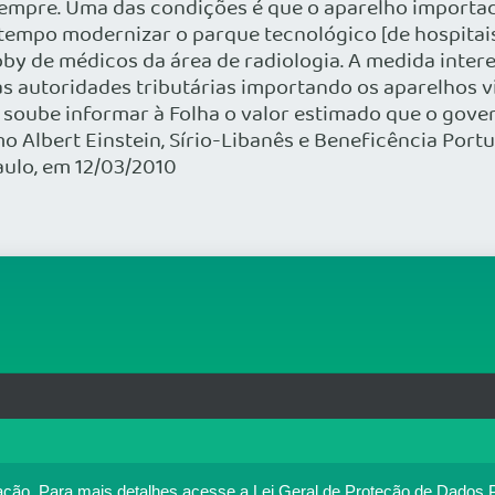
sempre. Uma das condições é que o aparelho importado
po modernizar o parque tecnológico [de hospitais e l
by de médicos da área de radiologia. A medida inter
 as autoridades tributárias importando os aparelhos 
o soube informar à Folha o valor estimado que o gov
omo Albert Einstein, Sírio-Libanês e Beneficência Po
aulo, em 12/03/2010
rg.br
MAPA DO SITE
T
: 33.583.550/0001-30
o no portal. Ao utilizar o Portal Médico, você concorda com a p
ação.
Para mais detalhes,acesse a Lei Geral de Proteção de Dados 