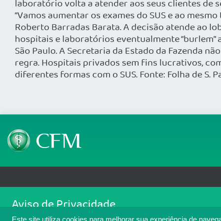
laboratório volta a atender aos seus clientes de 
“Vamos aumentar os exames do SUS e ao mesmo tem
Roberto Barradas Barata. A decisão atende ao lob
hospitais e laboratórios eventualmente “burlem”
São Paulo. A Secretaria da Estado da Fazenda nã
regra. Hospitais privados sem fins lucrativos, c
diferentes formas com o SUS. Fonte: Folha de S. P
Telefone: (61) 3445 5900
Email: cfm@portalmedico.o
Aviso de Privacidade
SGAS 616, Conjunto D, Lote 115, L2 Sul, Brasília/DF - CEP: 70200-760 - CNPJ
Nós usamos cookies para melhorar sua experiência de navegaçã
Copyright 2026 CFM. Todos os direitos reservados.
Este site utiliza cookies para melhorar sua experiência de naveg