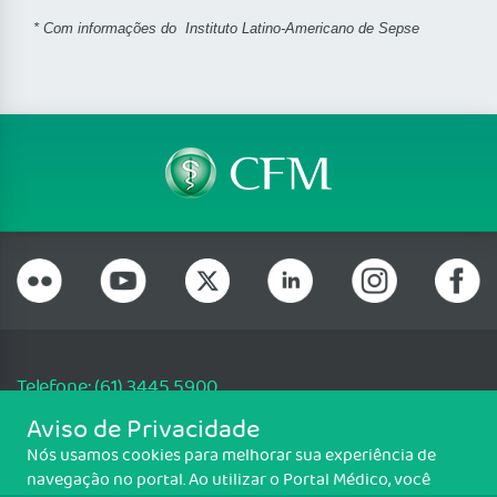
* Com informações do Instituto Latino-Americano de Sepse
Telefone: (61) 3445 5900
Email: cfm@portalmedico.org.br
Aviso de Privacidade
SGAS 616, Conjunto D, Lote 115, L2 Sul, Brasília/DF - CEP: 70200-760 -
Nós usamos cookies para melhorar sua experiência de
CNPJ: 33.583.550/0001-30
navegação no portal. Ao utilizar o Portal Médico, você