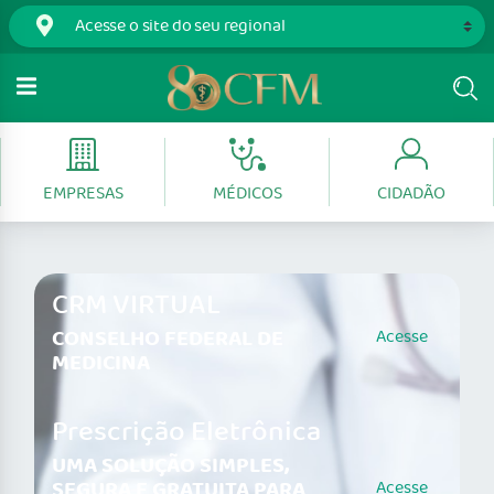
EMPRESAS
MÉDICOS
CIDADÃO
CRM VIRTUAL
CONSELHO FEDERAL DE
Acesse
MEDICINA
Prescrição Eletrônica
UMA SOLUÇÃO SIMPLES,
SEGURA E GRATUITA PARA
Acesse