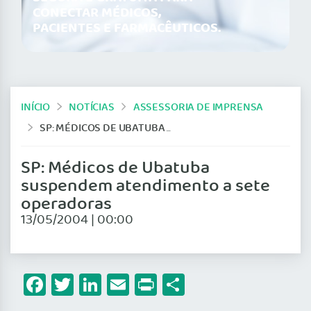
CONECTAR MÉDICOS,
PACIENTES E FARMACÊUTICOS.
INÍCIO
NOTÍCIAS
ASSESSORIA DE IMPRENSA
SP: MÉDICOS DE UBATUBA SUSPENDEM ATENDIMENTO A SETE OPERADORAS
SP: Médicos de Ubatuba
suspendem atendimento a sete
operadoras
13/05/2004 | 00:00
Facebook
Twitter
LinkedIn
Email
Print
Share