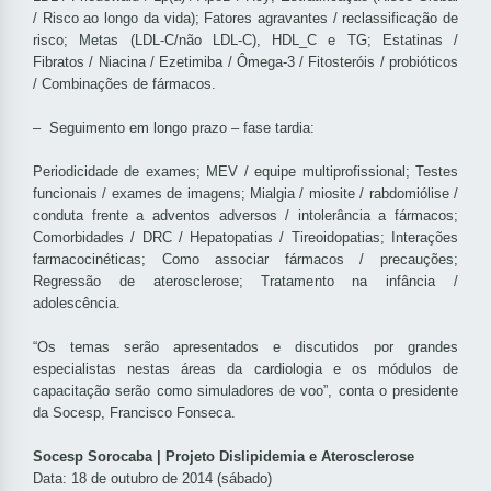
/ Risco ao longo da vida); Fatores agravantes / reclassificação de
risco; Metas (LDL-C/não LDL-C), HDL_C e TG; Estatinas /
Fibratos / Niacina / Ezetimiba / Ômega-3 / Fitosteróis / probióticos
/ Combinações de fármacos.
– Seguimento em longo prazo – fase tardia:
Periodicidade de exames; MEV / equipe multiprofissional; Testes
funcionais / exames de imagens; Mialgia / miosite / rabdomiólise /
conduta frente a adventos adversos / intolerância a fármacos;
Comorbidades / DRC / Hepatopatias / Tireoidopatias; Interações
farmacocinéticas; Como associar fármacos / precauções;
Regressão de aterosclerose; Tratamento na infância /
adolescência.
“Os temas serão apresentados e discutidos por grandes
especialistas nestas áreas da cardiologia e os módulos de
capacitação serão como simuladores de voo”, conta o presidente
da
Socesp
, Francisco Fonseca.
Socesp Sorocaba | Projeto Dislipidemia e Aterosclerose
Data: 18 de outubro de 2014 (sábado)