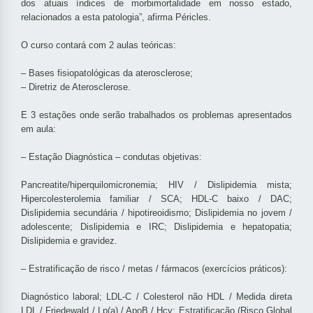
dos atuais índices de morbimortalidade em nosso estado,
relacionados a esta patologia”, afirma Péricles.
O curso contará com 2 aulas teóricas:
– Bases fisiopatológicas da aterosclerose;
– Diretriz de Aterosclerose.
E 3 estações onde serão trabalhados os problemas apresentados
em aula:
– Estação Diagnóstica – condutas objetivas:
Pancreatite/hiperquilomicronemia; HIV / Dislipidemia mista;
Hipercolesterolemia familiar / SCA; HDL-C baixo / DAC;
Dislipidemia secundária / hipotireoidismo; Dislipidemia no jovem /
adolescente; Dislipidemia e IRC; Dislipidemia e hepatopatia;
Dislipidemia e gravidez.
– Estratificação de risco / metas / fármacos (exercícios práticos):
Diagnóstico laboral; LDL-C / Colesterol não HDL / Medida direta
LDL / Friedewald / Lp(a) / ApoB / Hcy; Estratificação (Risco Global