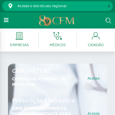
EMPRESAS
MÉDICOS
CIDADÃO
CRM VIRTUAL
CONSELHO FEDERAL DE
Acesse
MEDICINA
Prescrição Eletrônica
UMA SOLUÇÃO SIMPLES,
SEGURA E GRATUITA PARA
Acesse