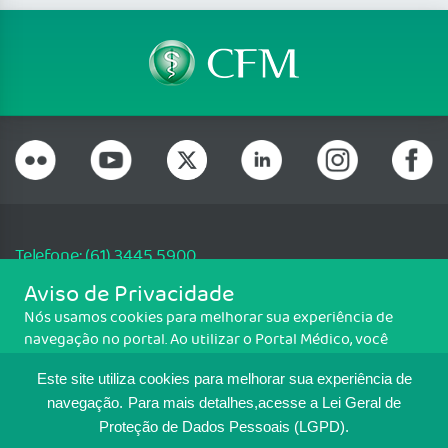
Telefone: (61) 3445 5900
Email: cfm@portalmedico.org.br
Aviso de Privacidade
SGAS 616, Conjunto D, Lote 115, L2 Sul, Brasília/DF - CEP: 70200-760 -
Nós usamos cookies para melhorar sua experiência de
CNPJ: 33.583.550/0001-30
navegação no portal. Ao utilizar o Portal Médico, você
Copyright CFM. Todos os direitos reservados.
concorda com a política de monitoramento de cookies.
Este site utiliza cookies para melhorar sua experiência de
Para ter mais informações sobre como isso é feito, acesse
MAPA DO SITE
Política de cookies
. Se você concorda, clique em ACEITO.
navegação.
Para mais detalhes,acesse a Lei Geral de
Proteção de Dados Pessoais (LGPD).