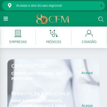
EMPRESAS
MÉDICOS
CIDADÃO
CRM VIRTUAL
CONSELHO FEDERAL DE
Acesse
MEDICINA
Prescrição Eletrônica
UMA SOLUÇÃO SIMPLES,
SEGURA E GRATUITA PARA
Acesse