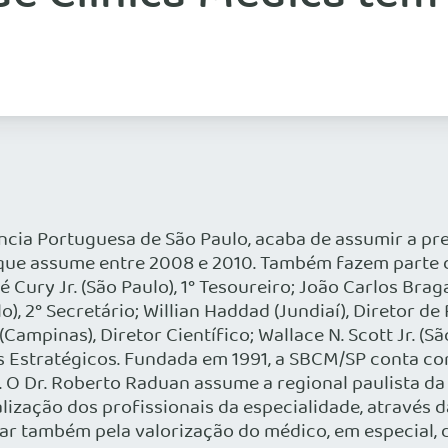
cia Portuguesa de São Paulo, acaba de assumir a pr
e que assume entre 2008 e 2010. Também fazem parte d
Cury Jr. (São Paulo), 1° Tesoureiro; João Carlos Braga
ulo), 2° Secretário; Willian Haddad (Jundiaí), Diretor 
ampinas), Diretor Científico; Wallace N. Scott Jr. (S
tos Estratégicos. Fundada em 1991, a SBCM/SP conta c
 O Dr. Roberto Raduan assume a regional paulista da
zação dos profissionais da especialidade, através d
r também pela valorização do médico, em especial, d