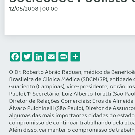
12/05/2008 | 00:00
Facebook
Twitter
LinkedIn
Email
Print
Share
O Dr. Roberto Abrão Raduan, médico da Beneficên
Brasileira de Clínica Médica (SBCM/SP), entidad
Guariento (Campinas), vice-presidente; Abrão José 
Paulo), 1° Secretário; Luiz Alberto Turatti (São Pa
Diretor de Relações Comerciais; Eros de Almeida (C
Álvaro Pulchinelli (São Paulo), Diretor de Assun
algumas das mais importantes cidades do estado.
compromisso de continuar trabalhando pela atuali
Além disso, vai manter o compromisso de trabalha