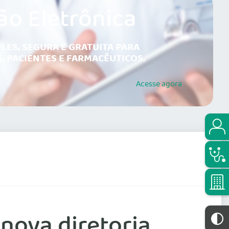
ão Eletrônica
LES, SEGURA E GRATUITA PARA
, PACIENTES E FARMACÊUTICOS.
Acesse
agora
nova diretoria