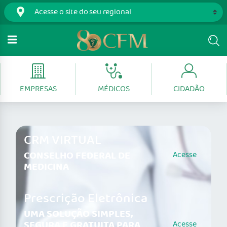
EMPRESAS
MÉDICOS
CIDADÃO
CRM VIRTUAL
CONSELHO FEDERAL DE
Acesse
MEDICINA
Prescrição Eletrônica
UMA SOLUÇÃO SIMPLES,
SEGURA E GRATUITA PARA
Acesse