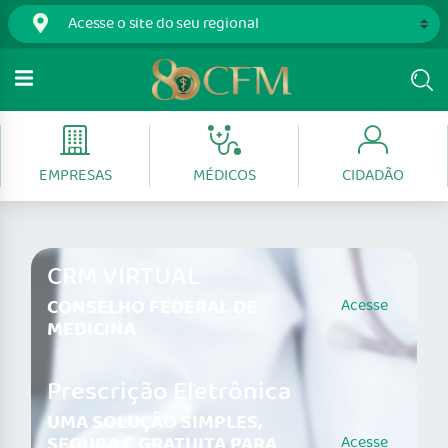
EMPRESAS
MÉDICOS
CIDADÃO
CRM VIRTUAL
CONSELHO FEDERAL DE
Acesse
MEDICINA
Prescrição Eletrônica
UMA SOLUÇÃO SIMPLES,
SEGURA E GRATUITA PARA
Acesse