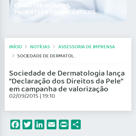
CONECTAR MÉDICOS,
PACIENTES E FARMACÊUTICOS.
INÍCIO
NOTÍCIAS
ASSESSORIA DE IMPRENSA
SOCIEDADE DE DERMATOLOGIA LANÇA “DECLARAÇÃO DOS DIREITOS DA PELE” EM CAMPANHA DE VALORIZAÇÃO
Sociedade de Dermatologia lança
“Declaração dos Direitos da Pele”
em campanha de valorização
02/09/2015 | 19:10
Facebook
Twitter
LinkedIn
Email
Print
Share