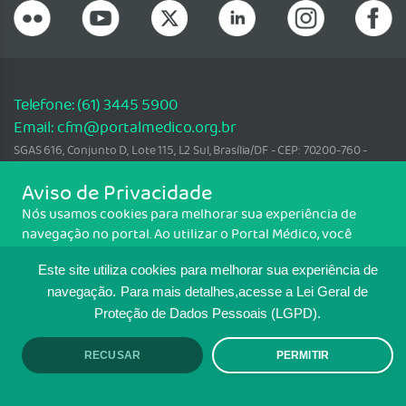
Telefone: (61) 3445 5900
Email: cfm@portalmedico.org.br
SGAS 616, Conjunto D, Lote 115, L2 Sul, Brasília/DF - CEP: 70200-760 -
CNPJ: 33.583.550/0001-30
Aviso de Privacidade
Copyright CFM. Todos os direitos reservados.
Nós usamos cookies para melhorar sua experiência de
navegação no portal. Ao utilizar o Portal Médico, você
MAPA DO SITE
concorda com a política de monitoramento de cookies. Para
Este site utiliza cookies para melhorar sua experiência de
ter mais informações sobre como isso é feito, acesse
TRANSPARÊNCIA E PRESTAÇÃO DE
Política de cookies
. Se você concorda, clique em ACEITO.
navegação.
Para mais detalhes,acesse a Lei Geral de
CONTAS
Proteção de Dados Pessoais (LGPD).
RECUSAR
PERMITIR
ACEITO