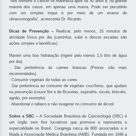
“Nos homens o câncer se manifesta após os 50 anos e, na grande
maioria dos casos, em apenas uma mama. Pode ser percebido
com um simples toque e por meio de um exame de
ultrassonografia”, acrescenta Dr. Ricardo.
Dicas de Prevenção –
Realizar, pelo menos, 15 minutos de
atividade física por dia (caminhar, subir e descer escadas são
ações simples e benéficas).
Manter uma boa hidratação (ingerir pelo menos 1,5 litro de água
por dia).
· Dar preferência às carnes brancas (Peixes são mais
recomendados).
· Consumir vegetais de todas as cores
· Dar preferência ao consumo de vegetais crucíferos, que ajudam
na prevenção (couve flor e de Bruxelas, espinafre, rúcula, brócolis,
agrião, por exemplo).
· Abandonar o tabaco e não exagerar no consumo de álcool.
Sobre a SBC –
A Sociedade Brasileira de Cancerologia (SBC) é
um órgão sem fins lucrativos que promove e representa a
especialidade no Brasil. Congrega cerca de 800 associados e é
filiada à Associação Médica Brasileira (AMB). Fundada em 1946 a