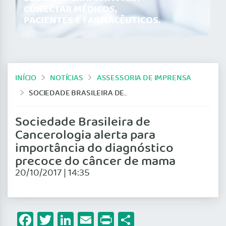
CONECTAR MÉDICOS,
PACIENTES E FARMACÊUTICOS.
INÍCIO
NOTÍCIAS
ASSESSORIA DE IMPRENSA
SOCIEDADE BRASILEIRA DE CANCEROLOGIA ALERTA PARA IMPORTÂNCIA DO DIAGNÓSTICO PRECOCE DO CÂNCER DE MAMA
Sociedade Brasileira de
Cancerologia alerta para
importância do diagnóstico
precoce do câncer de mama
20/10/2017 | 14:35
Facebook
Twitter
LinkedIn
Email
Print
Share