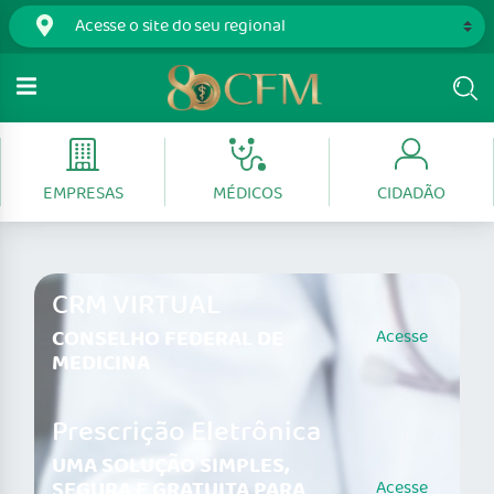
EMPRESAS
MÉDICOS
CIDADÃO
CRM VIRTUAL
CONSELHO FEDERAL DE
Acesse
MEDICINA
Prescrição Eletrônica
UMA SOLUÇÃO SIMPLES,
SEGURA E GRATUITA PARA
Acesse