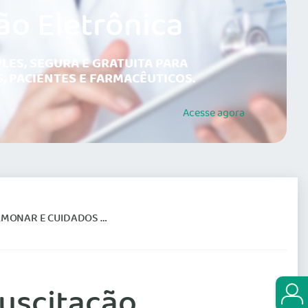
ão Eletrônica
LES, SEGURA E GRATUITA PARA
, PACIENTES E FARMACÊUTICOS.
Acesse
agora
IDADOS EM EMERGÊNCIAS
suscitação