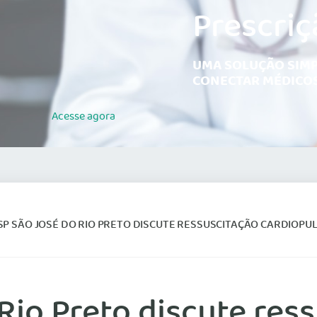
Prescriç
UMA SOLUÇÃO SIMP
CONECTAR MÉDICOS
Acesse
agora
P SÃO JOSÉ DO RIO PRETO DISCUTE RESSUSCITAÇÃO CARDIOPULMONAR E CU
Rio Preto discute res