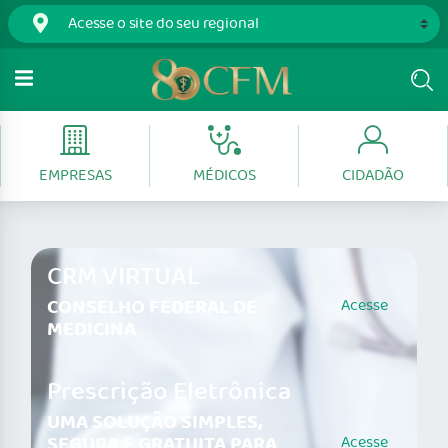
EMPRESAS
MÉDICOS
CIDADÃO
CRM VIRTUAL
CONSELHO FEDERAL DE
Acesse
MEDICINA
Prescrição Eletrônica
UMA SOLUÇÃO SIMPLES,
SEGURA E GRATUITA PARA
Acesse