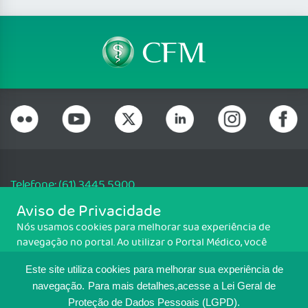
Telefone: (61) 3445 5900
Email: cfm@portalmedico.org.br
Aviso de Privacidade
SGAS 616, Conjunto D, Lote 115, L2 Sul, Brasília/DF - CEP: 70200-760 -
Nós usamos cookies para melhorar sua experiência de
CNPJ: 33.583.550/0001-30
navegação no portal. Ao utilizar o Portal Médico, você
Copyright CFM. Todos os direitos reservados.
concorda com a política de monitoramento de cookies.
Este site utiliza cookies para melhorar sua experiência de
Para ter mais informações sobre como isso é feito, acesse
MAPA DO SITE
Política de cookies
. Se você concorda, clique em ACEITO.
navegação.
Para mais detalhes,acesse a Lei Geral de
Proteção de Dados Pessoais (LGPD).