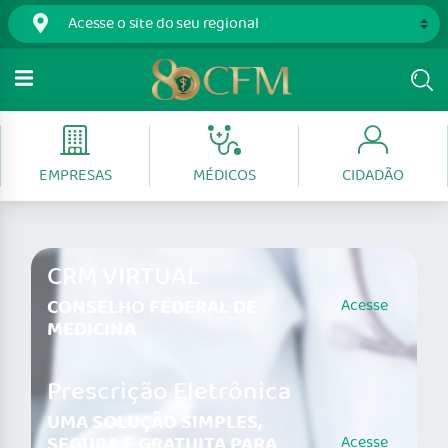
EMPRESAS
MÉDICOS
CIDADÃO
CRM VIRTUAL
CONSELHO FEDERAL DE
Acesse
MEDICINA
Prescrição Eletrônica
UMA SOLUÇÃO SIMPLES,
SEGURA E GRATUITA PARA
Acesse