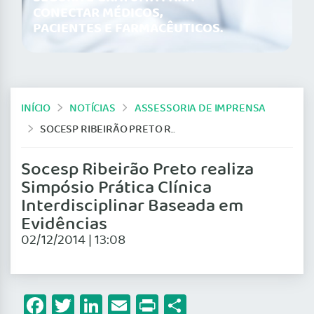
CONECTAR MÉDICOS,
PACIENTES E FARMACÊUTICOS.
INÍCIO
NOTÍCIAS
ASSESSORIA DE IMPRENSA
SOCESP RIBEIRÃO PRETO REALIZA SIMPÓSIO PRÁTICA CLÍNICA INTERDISCIPLINAR BASEADA EM EVIDÊNCIAS
Socesp Ribeirão Preto realiza
Simpósio Prática Clínica
Interdisciplinar Baseada em
Evidências
02/12/2014 | 13:08
Facebook
Twitter
LinkedIn
Email
Print
Share