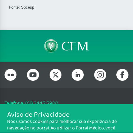
Fonte: Socesp
Telefone: (61) 3445 5900
Email: cfm@portalmedico.org.br
Aviso de Privacidade
SGAS 616, Conjunto D, Lote 115, L2 Sul, Brasília/DF - CEP: 70200-760 -
Nós usamos cookies para melhorar sua experiência de
CNPJ: 33.583.550/0001-30
navegação no portal. Ao utilizar o Portal Médico, você