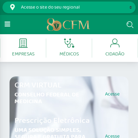
EMPRESAS
MÉDICOS
CIDADÃO
CRM VIRTUAL
CONSELHO FEDERAL DE
Acesse
MEDICINA
Prescrição Eletrônica
UMA SOLUÇÃO SIMPLES,
SEGURA E GRATUITA PARA
Acesse