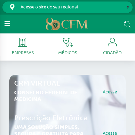
EMPRESAS
MÉDICOS
CIDADÃO
CRM VIRTUAL
CONSELHO FEDERAL DE
Acesse
MEDICINA
Prescrição Eletrônica
UMA SOLUÇÃO SIMPLES,
SEGURA E GRATUITA PARA
Acesse