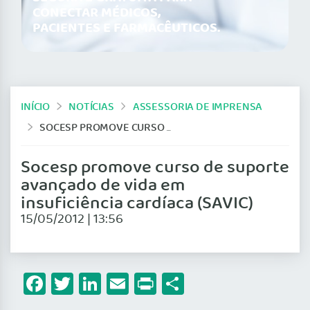
CONECTAR MÉDICOS,
PACIENTES E FARMACÊUTICOS.
INÍCIO
NOTÍCIAS
ASSESSORIA DE IMPRENSA
SOCESP PROMOVE CURSO DE SUPORTE AVANÇADO DE VIDA EM INSUFICIÊNCIA CARDÍACA (SAVIC)
Socesp promove curso de suporte
avançado de vida em
insuficiência cardíaca (SAVIC)
15/05/2012 | 13:56
Facebook
Twitter
LinkedIn
Email
Print
Share