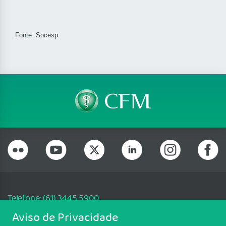
Fonte: Socesp
Telefone: (61) 3445 5900
Email: cfm@portalmedico.org.br
Aviso de Privacidade
SGAS 616, Conjunto D, Lote 115, L2 Sul, Brasília/DF - CEP: 70200-760 -