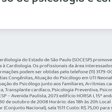
rdiologia do Estado de São Paulo (SOCESP) promoverá
 à Cardiologia. Os profissionais da área interessado
formações podem ser obtidas pelo telefone (11) 3179-
tias Congênitas, Atuação do Psicólogo em UTI Neonat
uação do Psicólogo junto aos familiares, Arritmias c
 Transplante cardíaco, Psicologia Preventiva, Psicos
 – Avenida Paulista, 2073 edifício HORSA I, 15º andar 
28 e 30 de outubro de 2008 Horário: das 18h às 20h Loc
ar (Conjunto Nacional), sala 1511 Custo: R$ 75,00 para