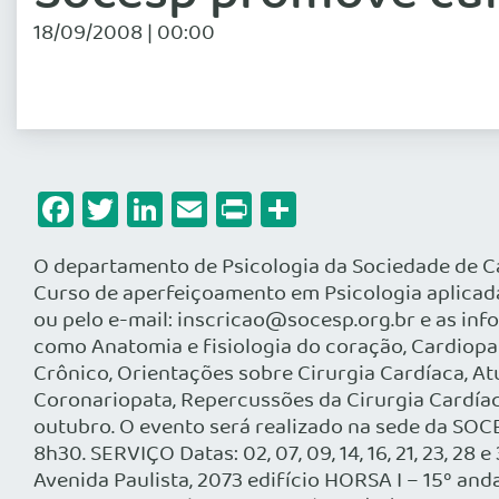
18/09/2008 | 00:00
Facebook
Twitter
LinkedIn
Email
Print
Share
O departamento de Psicologia da Sociedade de Ca
Curso de aperfeiçoamento em Psicologia aplicada
ou pelo e-mail: inscricao@socesp.org.br e as in
como Anatomia e fisiologia do coração, Cardiopa
Crônico, Orientações sobre Cirurgia Cardíaca, At
Coronariopata, Repercussões da Cirurgia Cardíaca,
outubro. O evento será realizado na sede da SOCESP
8h30. SERVIÇO Datas: 02, 07, 09, 14, 16, 21, 23, 
Avenida Paulista, 2073 edifício HORSA I – 15º and