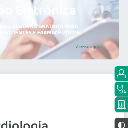
ão Eletrônica
LES, SEGURA E GRATUITA PARA
, PACIENTES E FARMACÊUTICOS.
Acesse
agora
diologia